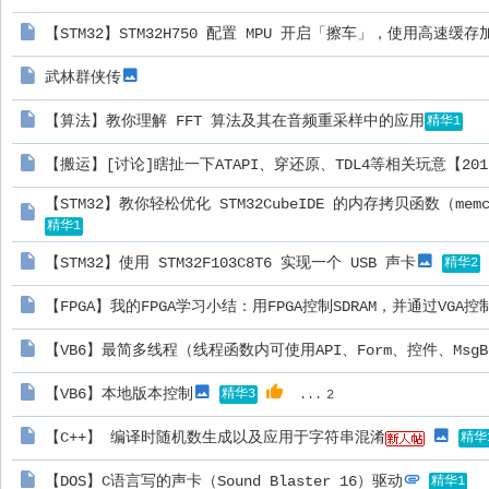
【STM32】STM32H750 配置 MPU 开启「擦车」，使用高速缓
武林群侠传
【算法】教你理解 FFT 算法及其在音频重采样中的应用
精华1
【搬运】[讨论]瞎扯一下ATAPI、穿还原、TDL4等相关玩意【201
【STM32】教你轻松优化 STM32CubeIDE 的内存拷贝函数（mem
精华1
【STM32】使用 STM32F103C8T6 实现一个 USB 声卡
精华2
【FPGA】我的FPGA学习小结：用FPGA控制SDRAM，并通过VGA
【VB6】最简多线程（线程函数内可使用API、Form、控件、MsgB
【VB6】本地版本控制
精华3
...
2
【C++】 编译时随机数生成以及应用于字符串混淆
精华
【DOS】C语言写的声卡（Sound Blaster 16）驱动
精华1