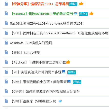
【经验分享】编程语言：C++ 思维导图
精华1
【WINHEX】删改NOTEPAD++里的政治口号
精华2
MacOS上使用IDA+LLDB+ret-sync联合调试iOS
【VFB】软件制造工具：VisualFreeBasic 可视化集成编程环境(
windows SDK编程入门视频
【搬运】Sundy便笺
【Python】十进制小数转二进制小数
【PB】实现表达式计算的两个步骤
精华2
【vb6】用来玩玩的小东西：问卷调查
精华1
【C语言】如何将资源文件内的数据输出到文件
【VFB】图像库（VFB教程1-8）