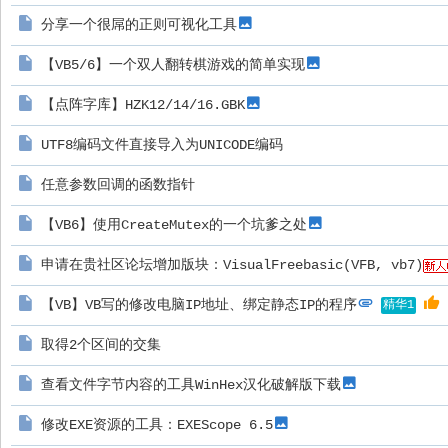
分享一个很屌的正则可视化工具
【VB5/6】一个双人翻转棋游戏的简单实现
【点阵字库】HZK12/14/16.GBK
UTF8编码文件直接导入为UNICODE编码
任意参数回调的函数指针
【VB6】使用CreateMutex的一个坑爹之处
申请在贵社区论坛增加版块：VisualFreebasic(VFB, vb7)
【VB】VB写的修改电脑IP地址、绑定静态IP的程序
精华1
取得2个区间的交集
查看文件字节内容的工具WinHex汉化破解版下载
修改EXE资源的工具：EXEScope 6.5