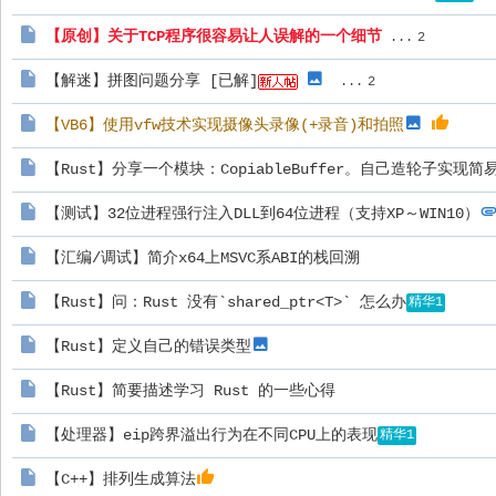
【原创】关于TCP程序很容易让人误解的一个细节
...
2
【解迷】拼图问题分享 [已解]
...
2
【VB6】使用vfw技术实现摄像头录像(+录音)和拍照
【Rust】分享一个模块：CopiableBuffer。自己造轮子实现
【测试】32位进程强行注入DLL到64位进程（支持XP～WIN10）
【汇编/调试】简介x64上MSVC系ABI的栈回溯
【Rust】问：Rust 没有`shared_ptr<T>` 怎么办
精华1
【Rust】定义自己的错误类型
【Rust】简要描述学习 Rust 的一些心得
【处理器】eip跨界溢出行为在不同CPU上的表现
精华1
【C++】排列生成算法