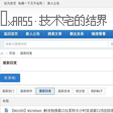
设为首页
收藏一下又不会死！
新人公告
返回首页
新人公告
搜索文章
最近发表
随便看看
»
导读
›
最新回复
技
最新回复
术
宅
发新帖
的
结
最新热门
最新精华
最新回复
最新发表
抢沙发
我的帖子
界
标题
【Win32】Windows 解决拖拽窗口位置和大小时造成窗口消息阻