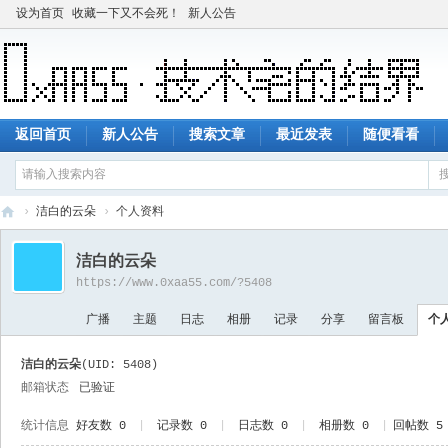
设为首页
收藏一下又不会死！
新人公告
返回首页
新人公告
搜索文章
最近发表
随便看看
›
洁白的云朵
›
个人资料
技
洁白的云朵
术
https://www.0xaa55.com/?5408
宅
广播
主题
日志
相册
记录
分享
留言板
个
的
结
洁白的云朵
(UID: 5408)
界
邮箱状态
已验证
统计信息
好友数 0
|
记录数 0
|
日志数 0
|
相册数 0
|
回帖数 5