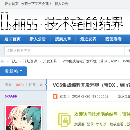
设为首页
收藏一下又不会死！
新人公告
返回首页
新人公告
搜索文章
最近发表
随便看看
»
论坛
›
论坛资源
›
开发工具
›
VC6集成编程开发环境（带DX，Win7、XP
技
发新帖
术
VC6集成编程开发环境（带DX，Win
查看:
8071
|
回复:
8
宅
的
0xAA55
发表于 2014-1-26 19:56:52
|
显示全
结
界
欢迎访问技术宅的结界，请
您需要
登录
才可以下载或查看，没