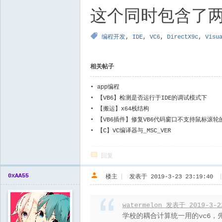
这个同时包含了两个版
编程开发
,
IDE
,
VC6
,
DirectX9c
,
Visu
相关帖子
•
app编程
•
【VB6】检测是否运行于IDE的调试模式下
•
【搬运】x64栈结构
•
【VB6插件】修复VB6代码窗口不支持鼠标滚轮
•
【C】VC编译器与_MSC_VER
回复
0xAA55
楼主
|
发表于 2019-3-23 23:19:40
watermelon 发表于 2019-3-2
学校的耦合计算统一用的vc6