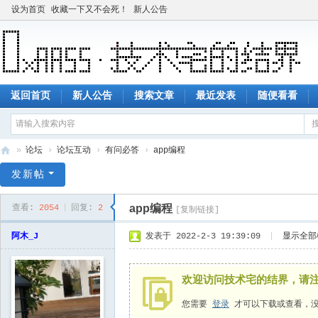
设为首页
收藏一下又不会死！
新人公告
返回首页
新人公告
搜索文章
最近发表
随便看看
»
论坛
›
论坛互动
›
有问必答
›
app编程
技
发新帖
术
app编程
查看:
2054
|
回复:
2
[复制链接]
宅
的
阿木_J
发表于 2022-2-3 19:39:09
|
显示全部
结
界
欢迎访问技术宅的结界，请
您需要
登录
才可以下载或查看，没