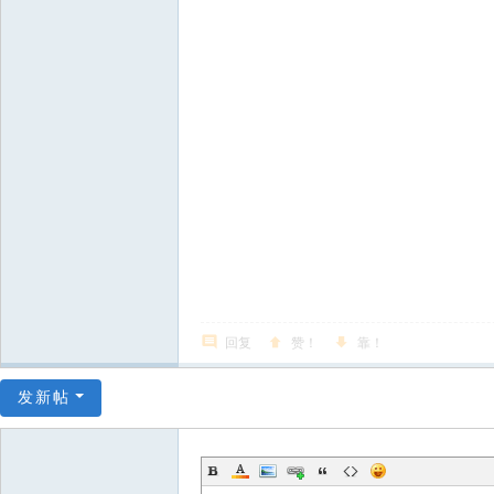
回复
赞！
靠！
发新帖