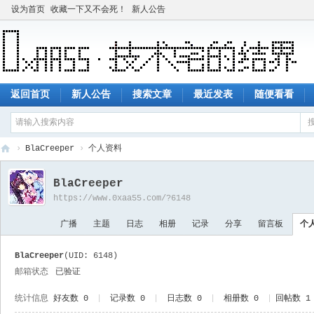
设为首页
收藏一下又不会死！
新人公告
返回首页
新人公告
搜索文章
最近发表
随便看看
›
BlaCreeper
›
个人资料
技
BlaCreeper
术
https://www.0xaa55.com/?6148
宅
广播
主题
日志
相册
记录
分享
留言板
个
的
结
BlaCreeper
(UID: 6148)
界
邮箱状态
已验证
统计信息
好友数 0
|
记录数 0
|
日志数 0
|
相册数 0
|
回帖数 1