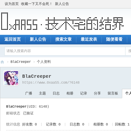
设为首页
收藏一下又不会死！
新人公告
返回首页
新人公告
搜索文章
最近发表
随便看看
›
BlaCreeper
›
个人资料
技
BlaCreeper
术
https://www.0xaa55.com/?6148
宅
广播
主题
日志
相册
记录
分享
留言板
个
的
结
BlaCreeper
(UID: 6148)
界
邮箱状态
已验证
统计信息
好友数 0
|
记录数 0
|
日志数 0
|
相册数 0
|
回帖数 1