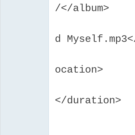
/</album>
<tit
d Myself.mp3<
<loc
ocation>
<dur
</duration>
</t
<tr