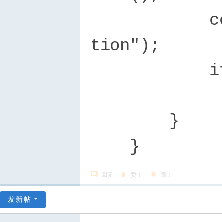
const char
tion");
if (n
cout <<
}
}
回复
赞！
靠！
发新帖