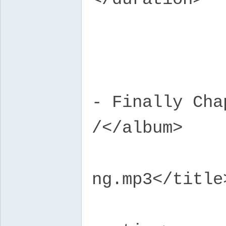
</t
<tr
<alb
- Finally Cha
/</album>
<tit
ng.mp3</title
<loc