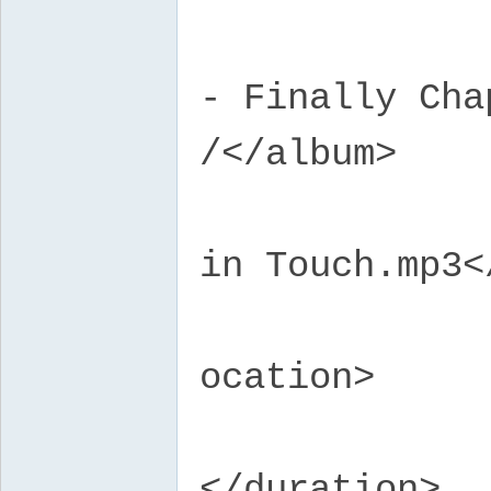
<alb
- Finally Cha
/</album>
<tit
in Touch.mp3<
<loc
ocation>
<dur
</duration>