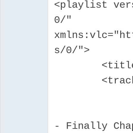
<playlist ver
0/"
xmlns:vlc="ht
s/0/">
<title>歌
<trackL
<tr
<alb
- Finally Cha