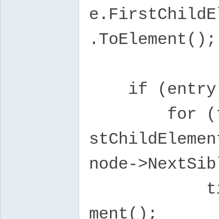
e.FirstChildE
.ToElement();
if (entry
for (tinyxm
stChildElemen
node->NextSib
tinyxml2::
ment();