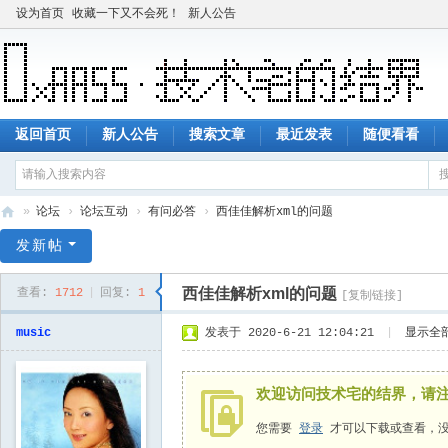
设为首页
收藏一下又不会死！
新人公告
返回首页
新人公告
搜索文章
最近发表
随便看看
»
论坛
›
论坛互动
›
有问必答
›
西佳佳解析xml的问题
技
发新帖
术
西佳佳解析xml的问题
查看:
1712
|
回复:
1
[复制链接]
宅
的
music
发表于 2020-6-21 12:04:21
|
显示全
结
界
欢迎访问技术宅的结界，请
您需要
登录
才可以下载或查看，没