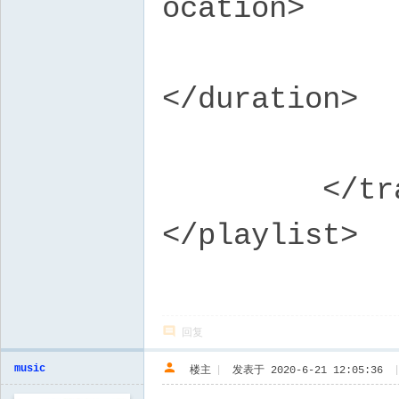
ocation>
<dur
</duration>
</t
</track
</playlist>
回复
music
楼主
|
发表于 2020-6-21 12:05:36