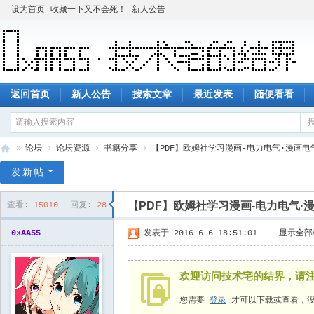
设为首页
收藏一下又不会死！
新人公告
返回首页
新人公告
搜索文章
最近发表
随便看看
»
论坛
›
论坛资源
›
书籍分享
›
【PDF】欧姆社学习漫画-电力电气·漫画电气
技
发新帖
术
【PDF】欧姆社学习漫画-电力电气·漫画
查看:
15010
|
回复:
28
宅
的
0xAA55
发表于 2016-6-6 18:51:01
|
显示全部
结
界
欢迎访问技术宅的结界，请
您需要
登录
才可以下载或查看，没