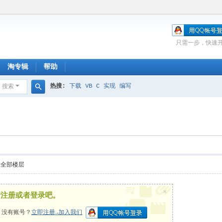
只需一步，快速
淘专辑
帮助
热搜:
下载
VB
C
实现
编写
搜索
搜
索
示全部楼层
×
请注册或者登录吧。
，没有账号？
立即注册→加入我们