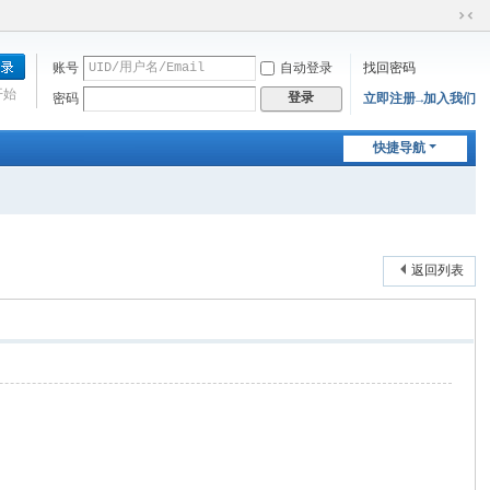
切
换
账号
自动登录
找回密码
到
窄
开始
登录
密码
立即注册→加入我们
版
快捷导航
返回列表