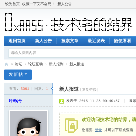
设为首页
收藏一下又不会死！
新人公告
返回首页
新人公告
搜索文章
最近发表
随便看看
»
论坛
›
论坛互动
›
新人报到
›
新人报道
技
发新帖
术
新人报道
查看:
3061
|
回复:
1
[复制链接]
宅
的
时光Q号
发表于 2015-11-23 09:49:37
|
显
结
界
欢迎访问技术宅的结界，
您需要
登录
才可以下载或查看