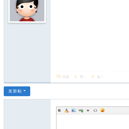
回复
赞！
靠！
发新帖