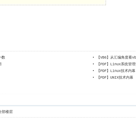
小数
•
【VB6】从汇编角度看v
用
•
【PDF】Linux系统管
•
【PDF】Linux技术内幕
•
【PDF】UNIX技术内幕
全部楼层