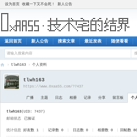
设为首页
收藏一下又不会死！
新人公告
返回首页
新人公告
搜索文章
最近发表
随便看看
›
tlwh163
›
个人资料
技
tlwh163
术
https://www.0xaa55.com/?7437
宅
广播
主题
日志
相册
记录
分享
留言板
个
的
结
tlwh163
(UID: 7437)
界
邮箱状态
已验证
统计信息
好友数 1
|
记录数 0
|
日志数 0
|
相册数 0
|
回帖数 8