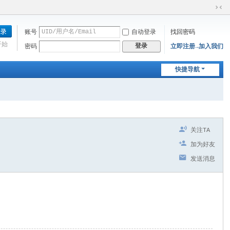
切
换
账号
自动登录
找回密码
到
窄
开始
登录
密码
立即注册→加入我们
版
快捷导航
关注TA
加为好友
发送消息