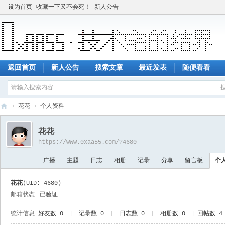
设为首页
收藏一下又不会死！
新人公告
返回首页
新人公告
搜索文章
最近发表
随便看看
›
花花
›
个人资料
技
花花
术
https://www.0xaa55.com/?4680
宅
广播
主题
日志
相册
记录
分享
留言板
个
的
结
花花
(UID: 4680)
界
邮箱状态
已验证
统计信息
好友数 0
|
记录数 0
|
日志数 0
|
相册数 0
|
回帖数 4