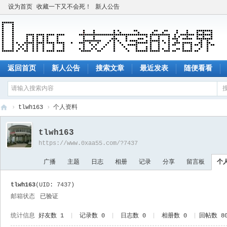
设为首页
收藏一下又不会死！
新人公告
返回首页
新人公告
搜索文章
最近发表
随便看看
›
tlwh163
›
个人资料
技
tlwh163
术
https://www.0xaa55.com/?7437
宅
广播
主题
日志
相册
记录
分享
留言板
个
的
结
tlwh163
(UID: 7437)
界
邮箱状态
已验证
统计信息
好友数 1
|
记录数 0
|
日志数 0
|
相册数 0
|
回帖数 8