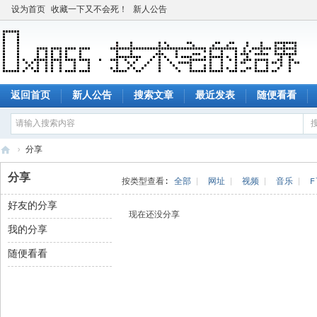
设为首页
收藏一下又不会死！
新人公告
返回首页
新人公告
搜索文章
最近发表
随便看看
›
分享
技
分享
按类型查看:
全部
|
网址
|
视频
|
音乐
|
F
术
好友的分享
宅
现在还没分享
我的分享
的
结
随便看看
界