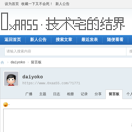
设为首页
收藏一下又不会死！
新人公告
返回首页
新人公告
搜索文章
最近发表
随便看看
›
daiyoko
›
留言板
技
daiyoko
术
https://www.0xaa55.com/?1771
宅
广播
主题
日志
相册
记录
分享
留言板
个
的
结
界