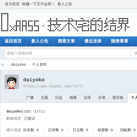
设为首页
收藏一下又不会死！
新人公告
返回首页
新人公告
搜索文章
最近发表
随便看看
›
daiyoko
›
个人资料
技
daiyoko
术
https://www.0xaa55.com/?1771
宅
广播
主题
日志
相册
记录
分享
留言板
个
的
结
daiyoko
(UID: 1771)
界
邮箱状态
已验证
统计信息
好友数 0
|
记录数 0
|
日志数 0
|
相册数 0
|
回帖数 4