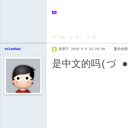
回复
赞！
靠！
vxiaohao
发表于 2019-4-5 11:24:39
|
显示全部
是中文的吗(づ ●