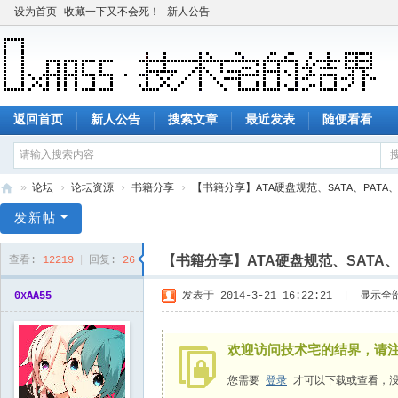
设为首页
收藏一下又不会死！
新人公告
返回首页
新人公告
搜索文章
最近发表
随便看看
»
论坛
›
论坛资源
›
书籍分享
›
【书籍分享】ATA硬盘规范、SATA、PATA
技
发新帖
术
【书籍分享】ATA硬盘规范、SATA、
查看:
12219
|
回复:
26
宅
的
0xAA55
发表于 2014-3-21 16:22:21
|
显示全
结
界
欢迎访问技术宅的结界，请
您需要
登录
才可以下载或查看，没