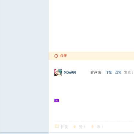
点评
谢谢顶
详情
回复
发表于 
0xAA55
回复
赞！
靠！