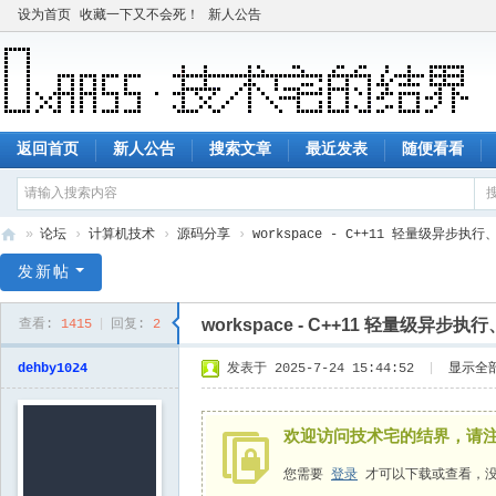
设为首页
收藏一下又不会死！
新人公告
返回首页
新人公告
搜索文章
最近发表
随便看看
»
论坛
›
计算机技术
›
源码分享
›
workspace - C++11 轻量级异步执
技
发新帖
术
workspace - C++11 轻量级异
查看:
1415
|
回复:
2
宅
的
dehby1024
发表于 2025-7-24 15:44:52
|
显示全
结
界
欢迎访问技术宅的结界，请
您需要
登录
才可以下载或查看，没