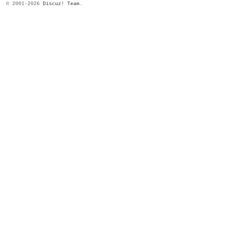
© 2001-2026
Discuz! Team
.