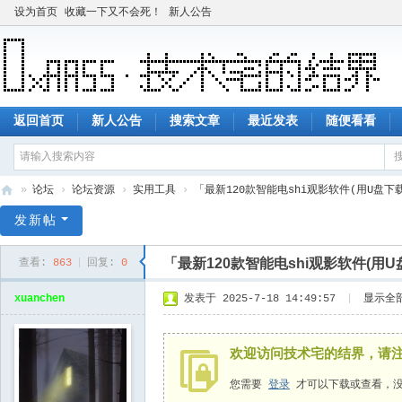
设为首页
收藏一下又不会死！
新人公告
返回首页
新人公告
搜索文章
最近发表
随便看看
»
论坛
›
论坛资源
›
实用工具
›
「最新120款智能电shi观影软件(用U盘下
技
发新帖
术
「最新120款智能电shi观影软件(用
查看:
863
|
回复:
0
宅
的
xuanchen
发表于 2025-7-18 14:49:57
|
显示全
结
界
欢迎访问技术宅的结界，请
您需要
登录
才可以下载或查看，没