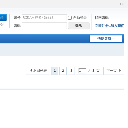
切
换
账号
自动登录
找回密码
到
窄
开始
登录
密码
立即注册→加入我们
版
快捷导航
返回列表
1
2
3
/ 3 页
下一页