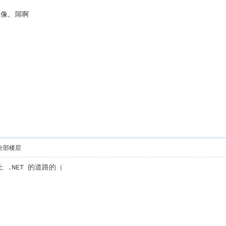
很像。屌啊
全部楼层
 .NET 的道路的（