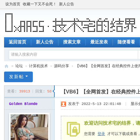
设为首页
收藏一下又不会死！
新人公告
返回首页
新人公告
搜索文章
最近发表
随便看看
»
论坛
›
计算机技术
›
源码分享
›
【VB6】【全网首发】在经典控件上使用U
技
发新帖
术
【VB6】【全网首发】在经典控件上
查看:
39913
|
回复:
58
宅
的
Golden Blonde
发表于 2022-5-13 22:01:48
|
显示
结
界
欢迎访问技术宅的结界，
您需要
登录
才可以下载或查看