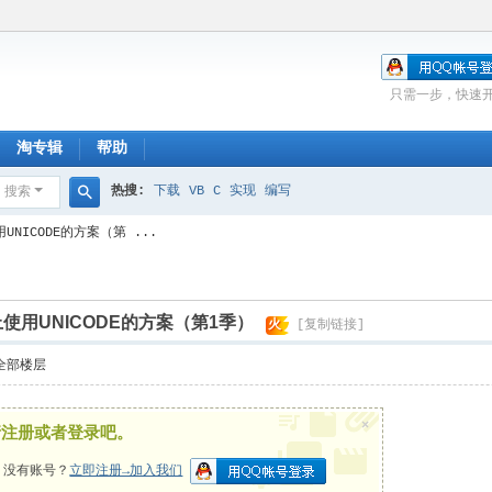
只需一步，快速
淘专辑
帮助
热搜:
下载
VB
C
实现
编写
搜索
搜
NICODE的方案（第 ...
索
使用UNICODE的方案（第1季）
火
[复制链接]
全部楼层
×
请注册或者登录吧。
，没有账号？
立即注册→加入我们