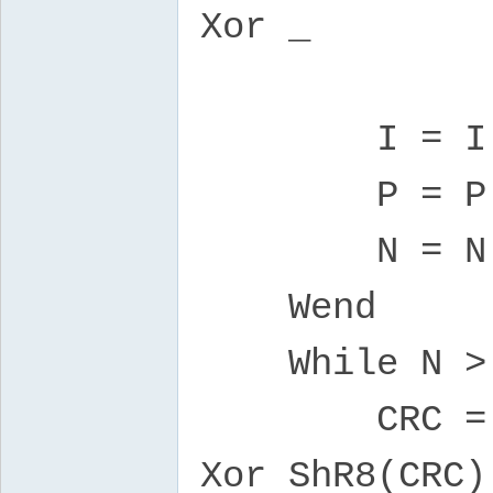
Xor _
Table(Sh
I = I +
P = P +
N = N -
Wend
While N 
CRC = Table
Xor ShR8(CRC)