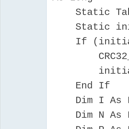
Static Table
Static initi
If (initial
CRC32_GenT
initializ
End If
Dim I As Lo
Dim N As Lon