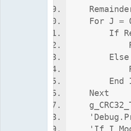
Remainder
For J = 0
If Remain
Remainder
Else
Remainde
End I
Next
g_CRC32_Ta
'Debug.Prin
'If I Mod 4