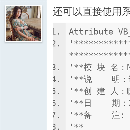
还可以直接使用系
Attribute VB
'***********
************
'**模 块 名：M
'**说 明：调
'**创 建 人
'**日 期：2
'**备 注:
'** 更多模