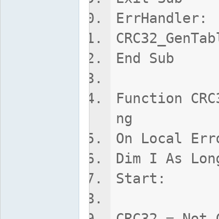
ErrHandler:
CRC32_GenTab
End Sub
Function CRC
ng
On Local Err
Dim I As Lon
Start:
CRC32 = Not 