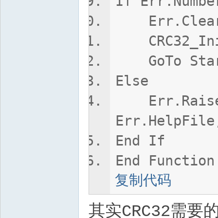
If Err.Numbe
Err.Clea
CRC32_In
GoTo Sta
Else
Err.Raise E
Err.HelpFile
End If
End Function
复制代码
其实CRC32需