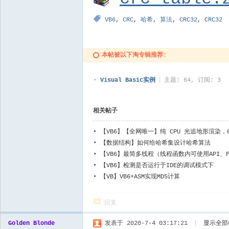
VB6
,
CRC
,
哈希
,
算法
,
CRC32
,
CRC32
本帖被以下淘专辑推荐:
·
Visual Basic实例
|
主题: 64, 订阅: 3
相关帖子
•
【VB6】【全网唯一】纯 CPU 光追地形渲染，6
•
【数据结构】如何给哈希集设计哈希算法
•
【VB6】最简多线程（线程函数内可使用API、Fo
•
【VB6】检测是否运行于IDE的调试模式下
•
【VB】VB6+ASM实现MD5计算
回复
Golden Blonde
发表于 2020-7-4 03:17:21
|
显示全部