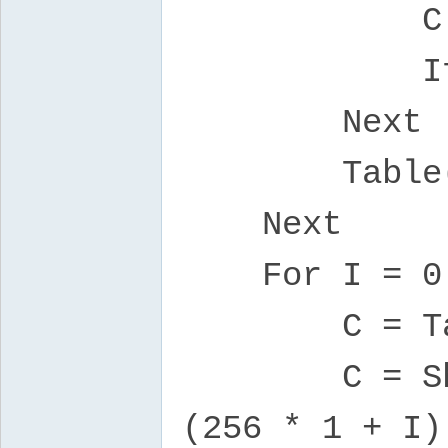
C = Sh
If B Then
Next
Table(I
Next
For I = 0 
C = Tab
C = ShR8(C)
(256 * 1 + I)