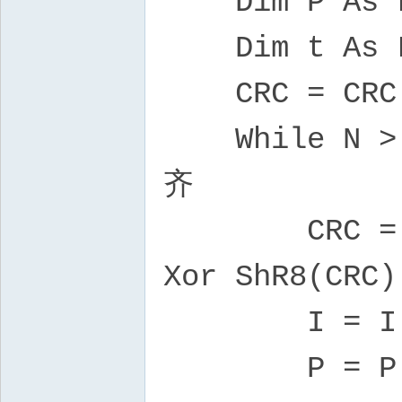
Dim P As Lo
Dim t As L
CRC = CRC X
While N > 
齐
CRC = Table
Xor ShR8(CRC)
I = I +
P = P +