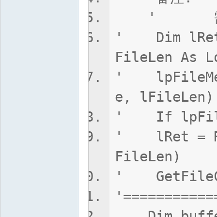
' 需要与内
' Dim lRet 
FileLen As L
' lpFileMem
e, lFile
' If lpFile
' lRet = Rt
FileLen)
' GetFileC
'===========
Dim buffer(