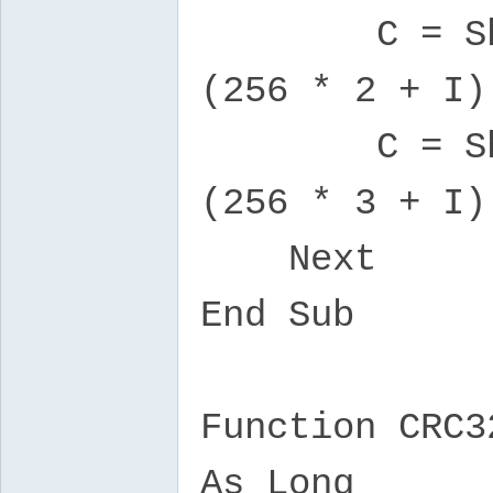
C = ShR8(C)
(256 * 2 + I)
C = ShR8(C)
(256 * 3 + I)
Next
End Sub
Function CRC3
As Long