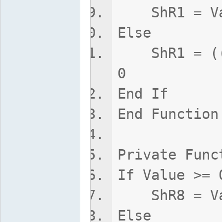
ShR1 = Val
Else
ShR1 = ((Va
0
End If
End Function
Private Func
If Value >= 
ShR8 = Val
Else