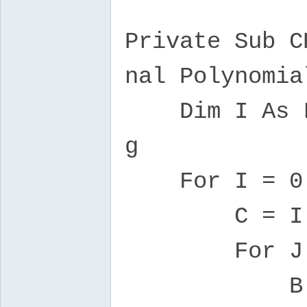
Private Sub C
nal Polynomia
Dim I As Lon
g
For I = 0 
C = I
For J = 
B = (C