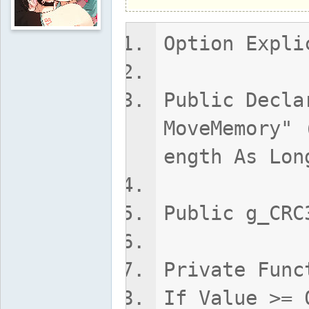
Option Expli
Public Decla
MoveMemory" 
ength As Lon
Public g_CRC
Private Func
If Value >= 