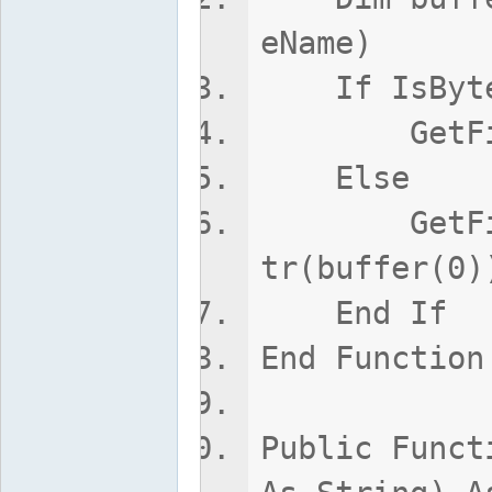
eName)
If IsByteAr
GetFileC
Else
GetFileCRC
tr(buffer(0)
End If
End Function
Public Funct