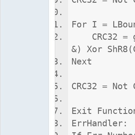
For I = LBou
CRC32 = g_C
&) Xor ShR8(
Next
CRC32 = Not 
Exit Functio
ErrHandler: