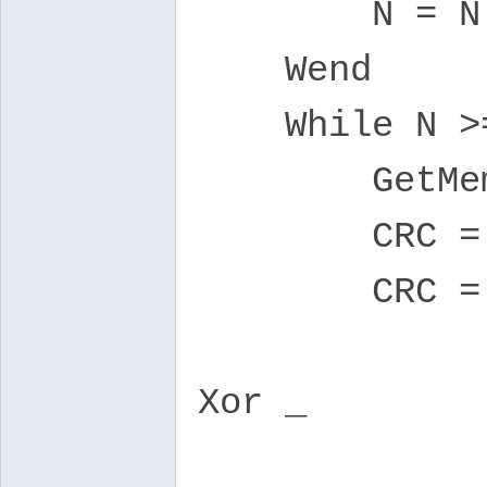
N = N -
Wend
While N 
GetMem4 B
CRC = CR
CRC = Table
Table(512
Xor _
Table(256