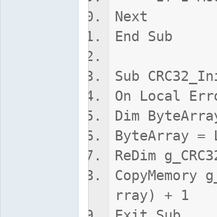
Next
End Sub
Sub CRC32_In
On Local Err
Dim ByteArra
ByteArray = 
ReDim g_CRC3
CopyMemory g
rray) + 1
Exit Sub