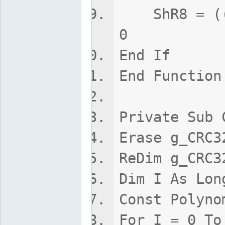
ShR8 = ((Va
0
End If
End Function
Private Sub 
Erase g_CRC3
ReDim g_CRC3
Dim I As Lon
Const Polyno
For I = 0 To