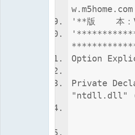
w.m5home.com
'**版 本：V
'***********
************
Option Expli
Private Decl
"ntdll.dll" 
ByVal p