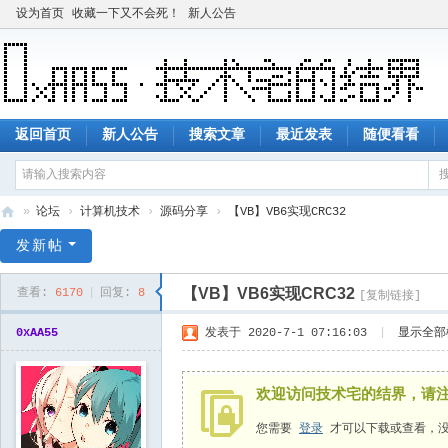
设为首页
收藏一下又不会死！
新人公告
返回首页
新人公告
搜索文章
最近发表
随便看看
»
论坛
›
计算机技术
›
源码分享
›
【VB】VB6实现CRC32
技
发新帖
术
【VB】VB6实现CRC32
查看:
6170
|
回复:
8
[复制链接]
宅
的
0xAA55
发表于 2020-7-1 07:16:03
|
显示全部
结
界
欢迎访问技术宅的结界，请
您需要
登录
才可以下载或查看，没