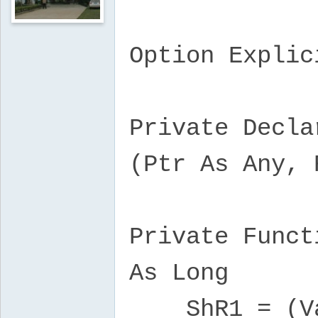
Option Explic
Private Decla
(Ptr As Any, 
Private Funct
As Long
ShR1 = (Val