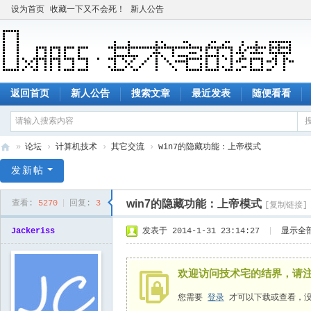
设为首页
收藏一下又不会死！
新人公告
返回首页
新人公告
搜索文章
最近发表
随便看看
»
论坛
›
计算机技术
›
其它交流
›
win7的隐藏功能：上帝模式
技
发新帖
术
win7的隐藏功能：上帝模式
查看:
5270
|
回复:
3
[复制链接]
宅
的
Jackeriss
发表于 2014-1-31 23:14:27
|
显示全
结
界
欢迎访问技术宅的结界，请
您需要
登录
才可以下载或查看，没