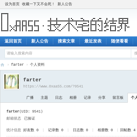
设为首页
收藏一下又不会死！
新人公告
返回首页
新人公告
搜索文章
最近发表
随便看看
›
farter
›
个人资料
技
farter
术
https://www.0xaa55.com/?9541
宅
广播
主题
日志
相册
记录
分享
留言板
个
的
结
farter
(UID: 9541)
界
邮箱状态
已验证
统计信息
好友数 0
|
记录数 0
|
日志数 0
|
相册数 0
|
回帖数 4