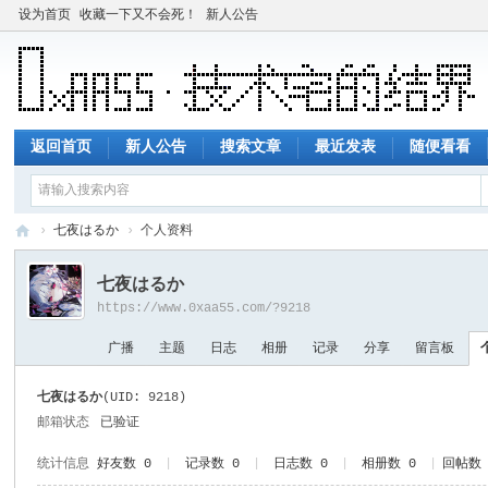
设为首页
收藏一下又不会死！
新人公告
返回首页
新人公告
搜索文章
最近发表
随便看看
›
七夜はるか
›
个人资料
技
七夜はるか
术
https://www.0xaa55.com/?9218
宅
广播
主题
日志
相册
记录
分享
留言板
的
结
七夜はるか
(UID: 9218)
界
邮箱状态
已验证
统计信息
好友数 0
|
记录数 0
|
日志数 0
|
相册数 0
|
回帖数 