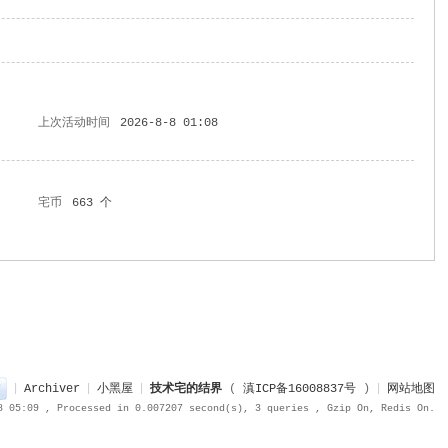
上次活动时间
2026-8-8 01:08
宅币
663 个
|
Archiver
|
小黑屋
|
技术宅的结界
(
滇ICP备16008837号
)
|
网站地图
8 05:09
, Processed in 0.007207 second(s), 3 queries , Gzip On, Redis On.