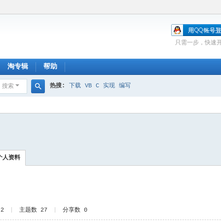
只需一步，快速
淘专辑
帮助
热搜:
下载
VB
C
实现
编写
搜索
搜
索
个人资料
2
|
主题数 27
|
分享数 0