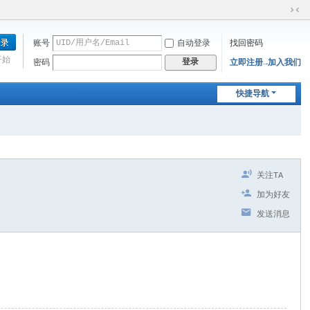
切
换
账号
自动登录
找回密码
到
窄
开始
登录
密码
立即注册→加入我们
版
快捷导航
关注TA
加为好友
发送消息