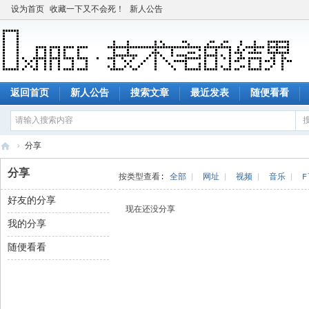
设为首页
收藏一下又不会死！
新人公告
返回首页
新人公告
搜索文章
最近发表
随便看看
›
分享
技
分享
按类型查看:
全部
|
网址
|
视频
|
音乐
|
F
术
好友的分享
宅
现在还没分享
我的分享
的
结
随便看看
界