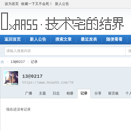
设为首页
收藏一下又不会死！
新人公告
返回首页
新人公告
搜索文章
最近发表
随便看看
›
13@0217
›
记录
技
13@0217
术
https://www.0xaa55.com/?8
宅
广播
主题
日志
相册
记录
分享
留言板
个
的
结
现在还没有记录
界