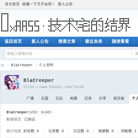
设为首页
收藏一下又不会死！
新人公告
返回首页
新人公告
搜索文章
最近发表
随便看看
›
BlaCreeper
›
个人资料
技
BlaCreeper
术
https://www.0xaa55.com/?6148
宅
广播
主题
日志
相册
记录
分享
留言板
个
的
结
BlaCreeper
(UID: 6148)
界
邮箱状态
已验证
统计信息
好友数 0
|
记录数 0
|
日志数 0
|
相册数 0
|
回帖数 1