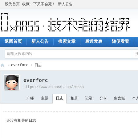
设为首页
收藏一下又不会死！
新人公告
返回首页
新人公告
搜索文章
最近发表
随便看看
›
everforc
›
日志
技
everforc
术
https://www.0xaa55.com/?5683
宅
广播
主题
日志
相册
记录
分享
留言板
个
的
结
界
还没有相关的日志