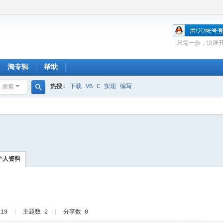
只需一步，快速
淘专辑
帮助
热搜:
下载
VB
C
实现
编写
搜索
搜
索
个人资料
19
|
主题数 2
|
分享数 0