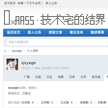
设为首页
收藏一下又不会死！
新人公告
返回首页
新人公告
搜索文章
最近发表
随便看看
›
qsyage
›
个人资料
技
qsyage
术
https://www.0xaa55.com/?5625
宅
广播
主题
日志
相册
记录
分享
留言板
的
结
qsyage
(UID: 5625)
界
邮箱状态
已验证
统计信息
好友数 0
|
记录数 0
|
日志数 0
|
相册数 0
|
回帖数 