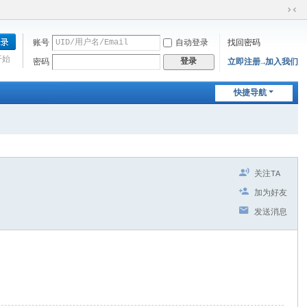
切
换
账号
自动登录
找回密码
到
窄
开始
登录
密码
立即注册→加入我们
版
快捷导航
关注TA
加为好友
发送消息