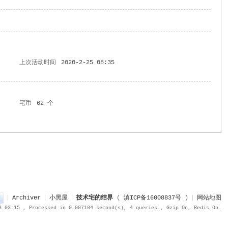
上次活动时间
2020-2-25 08:35
宅币
62 个
|
Archiver
|
小黑屋
|
技术宅的结界
(
滇ICP备16008837号
)
|
网站地图
8 03:15
, Processed in 0.007104 second(s), 4 queries , Gzip On, Redis On.