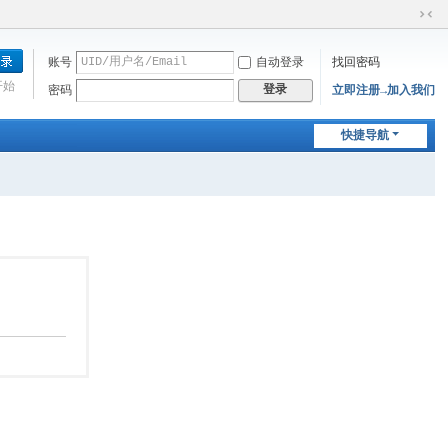
切
换
账号
自动登录
找回密码
到
窄
开始
登录
密码
立即注册→加入我们
版
快捷导航