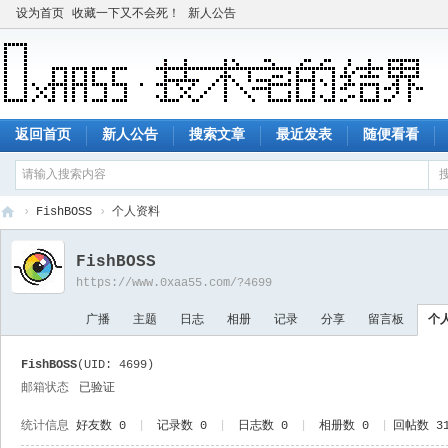
设为首页
收藏一下又不会死！
新人公告
返回首页
新人公告
搜索文章
最近发表
随便看看
›
FishBOSS
›
个人资料
技
FishBOSS
术
https://www.0xaa55.com/?4699
宅
广播
主题
日志
相册
记录
分享
留言板
个
的
结
FishBOSS
(UID: 4699)
界
邮箱状态
已验证
统计信息
好友数 0
|
记录数 0
|
日志数 0
|
相册数 0
|
回帖数 3