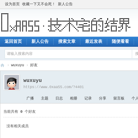
设为首页
收藏一下又不会死！
新人公告
返回首页
新人公告
搜索文章
最近发表
随便看看
›
wuxuyu
›
好友
技
wuxuyu
术
https://www.0xaa55.com/?4401
宅
广播
主题
日志
相册
记录
分享
留言板
个
的
结
当前共有
0
个好友
界
没有相关成员