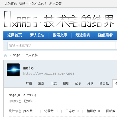
设为首页
收藏一下又不会死！
新人公告
返回首页
新人公告
搜索文章
最近发表
随便看看
›
mojo
›
个人资料
技
mojo
术
https://www.0xaa55.com/?2933
宅
广播
主题
日志
相册
记录
分享
留言板
的
结
mojo
(UID: 2933)
界
邮箱状态
已验证
统计信息
好友数 0
|
记录数 0
|
日志数 0
|
相册数 0
|
回帖数 