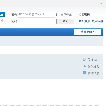
切
换
账号
自动登录
找回密码
到
窄
开始
登录
密码
立即注册→加入我们
版
快捷导航
关注TA
加为好友
发送消息