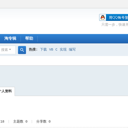
只需一步，快速
淘专辑
帮助
热搜:
下载
VB
C
实现
编写
搜索
搜
索
个人资料
18
|
主题数 0
|
分享数 0