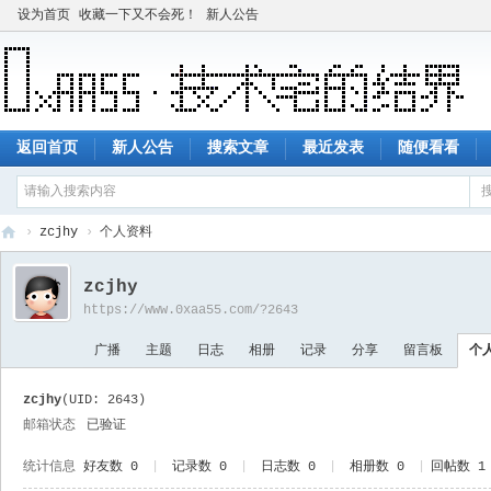
设为首页
收藏一下又不会死！
新人公告
返回首页
新人公告
搜索文章
最近发表
随便看看
›
zcjhy
›
个人资料
技
zcjhy
术
https://www.0xaa55.com/?2643
宅
广播
主题
日志
相册
记录
分享
留言板
个
的
结
zcjhy
(UID: 2643)
界
邮箱状态
已验证
统计信息
好友数 0
|
记录数 0
|
日志数 0
|
相册数 0
|
回帖数 1