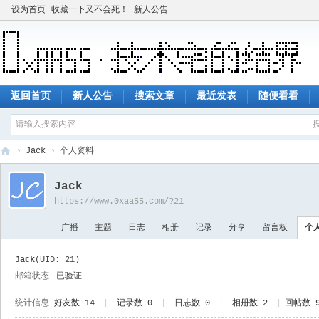
设为首页
收藏一下又不会死！
新人公告
返回首页
新人公告
搜索文章
最近发表
随便看看
›
Jack
›
个人资料
技
Jack
术
https://www.0xaa55.com/?21
宅
广播
主题
日志
相册
记录
分享
留言板
个
的
结
Jack
(UID: 21)
界
邮箱状态
已验证
统计信息
好友数 14
|
记录数 0
|
日志数 0
|
相册数 2
|
回帖数 9