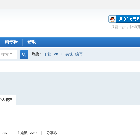
只需一步，快速
淘专辑
帮助
热搜:
下载
VB
C
实现
编写
搜索
搜
索
个人资料
235
|
主题数 330
|
分享数 1