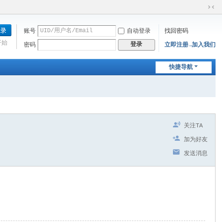
切
换
账号
自动登录
找回密码
到
窄
开始
登录
密码
立即注册→加入我们
版
快捷导航
关注TA
加为好友
发送消息