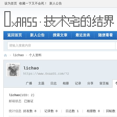
设为首页
收藏一下又不会死！
新人公告
返回首页
新人公告
搜索文章
最近发表
随便看看
›
lichao
›
个人资料
技
lichao
术
https://www.0xaa55.com/?2
宅
广播
主题
日志
相册
记录
分享
留言板
的
结
lichao
(UID: 2)
界
邮箱状态
已验证
统计信息
好友数 8
|
记录数 0
|
日志数 1
|
相册数 0
|
回帖数 