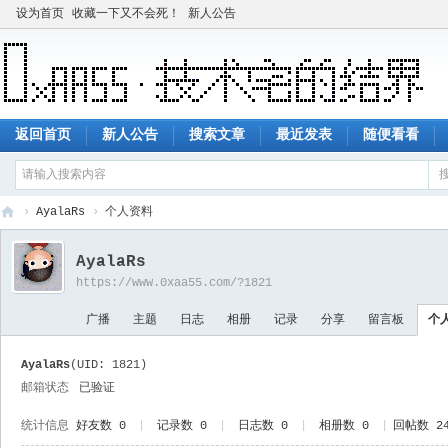
设为首页
收藏一下又不会死！
新人公告
返回首页
新人公告
搜索文章
最近发表
随便看看
›
AyalaRs
›
个人资料
技
AyalaRs
术
https://www.0xaa55.com/?1821
宅
广播
主题
日志
相册
记录
分享
留言板
个
的
结
AyalaRs
(UID: 1821)
界
邮箱状态
已验证
统计信息
好友数 0
|
记录数 0
|
日志数 0
|
相册数 0
|
回帖数 24